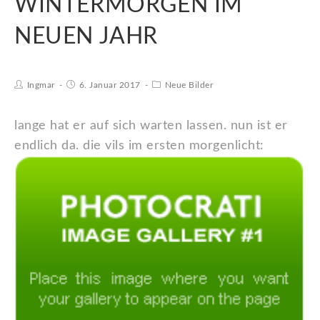
WINTERMORGEN IM
NEUEN JAHR
Ingmar
6. Januar 2017
Neue Bilder
lange hat er auf sich warten lassen. nun ist er
endlich da. die vils im ersten morgenlicht: