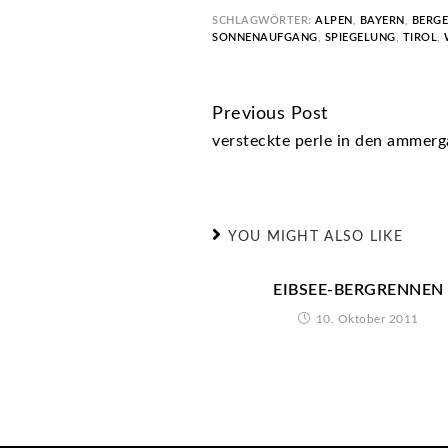
SCHLAGWÖRTER:
ALPEN
,
BAYERN
,
BERGE
SONNENAUFGANG
,
SPIEGELUNG
,
TIROL
,
Previous Post
CONTINUE
versteckte perle in den ammerg
READING
YOU MIGHT ALSO LIKE
EIBSEE-BERGRENNEN
10. Oktober 2011