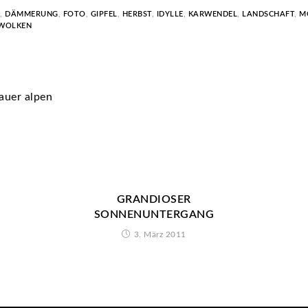
,
DÄMMERUNG
,
FOTO
,
GIPFEL
,
HERBST
,
IDYLLE
,
KARWENDEL
,
LANDSCHAFT
,
M
WOLKEN
auer alpen
GRANDIOSER
SONNENUNTERGANG
3. März 2011