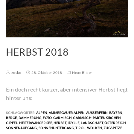
HERBST 2018
zosko
28. Oktober 2018
Neue Bilder
Ein doch recht kurzer, aber intensiver Herbst liegt
hinter uns:
SCHLAGWÖRTER:
ALPEN
,
AMMERGAUER ALPEN
,
AUSSERFERN
,
BAYERN
,
BERGE
,
DÄMMERUNG
,
FOTO
,
GARMISCH
,
GARMISCH-PARTENKIRCHEN
,
GIPFEL
,
HEITERWANGER SEE
,
HERBST
,
IDYLLE
,
LANDSCHAFT
,
ÖSTERREICH
,
SONNENAUFGANG
,
SONNENUNTERGANG
,
TIROL
,
WOLKEN
,
ZUGSPITZE