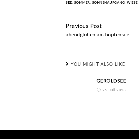
SEE
,
SOMMER
,
SONNENAUFGANG
,
WIESE
Previous Post
CONTINUE
abendglühen am hopfensee
READING
YOU MIGHT ALSO LIKE
GEROLDSEE
25. Juli 2013