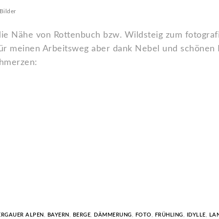
Bilder
die Nähe von Rottenbuch bzw. Wildsteig zum fotograf
ür meinen Arbeitsweg aber dank Nebel und schönen 
schmerzen:
RGAUER ALPEN
,
BAYERN
,
BERGE
,
DÄMMERUNG
,
FOTO
,
FRÜHLING
,
IDYLLE
,
LA