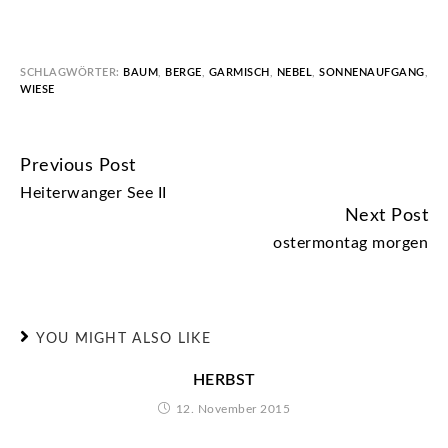
SCHLAGWÖRTER:
BAUM
,
BERGE
,
GARMISCH
,
NEBEL
,
SONNENAUFGANG
,
WIESE
Previous Post
CONTINUE
Heiterwanger See II
READING
Next Post
ostermontag morgen
YOU MIGHT ALSO LIKE
HERBST
12. November 2015