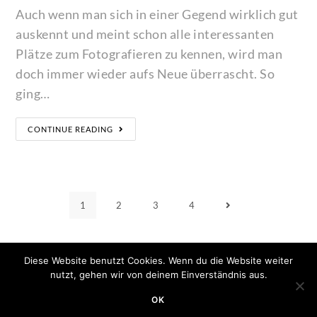
Auch wenn man sich in einer Gegend wirklich gut
auskennt und meint schon alle interessanten
Plätze zum Fotografieren zu kennen, wird man
doch immer wieder aufs Neue überrascht. So
ging…
CONTINUE READING
1
2
3
4
Diese Website benutzt Cookies. Wenn du die Website weiter
nutzt, gehen wir von deinem Einverständnis aus.
OK
Copyright 2020 - Minimum