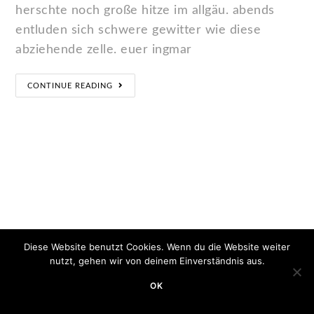
herschte noch große hitze im allgäu. abends
entluden sich schwere gewitter wie diese
abziehende zelle. euer ingmar
CONTINUE READING
Diese Website benutzt Cookies. Wenn du die Website weiter
nutzt, gehen wir von deinem Einverständnis aus.
OK
Copyright 2020 - Minimum