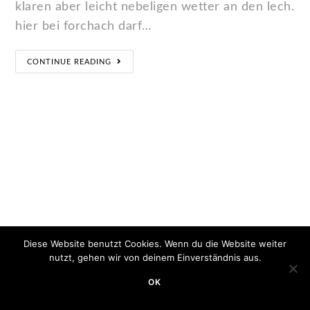
klaren aber leicht nebeligen wetter an den lech.
hier bei forchach darf…
CONTINUE READING
Diese Website benutzt Cookies. Wenn du die Website weiter
nutzt, gehen wir von deinem Einverständnis aus.
OK
Copyright 2020 - Minimum