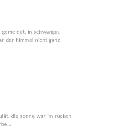
C gemeldet. in schwangau
r der himmel nicht ganz
lät. die sonne war im rücken
arbe…