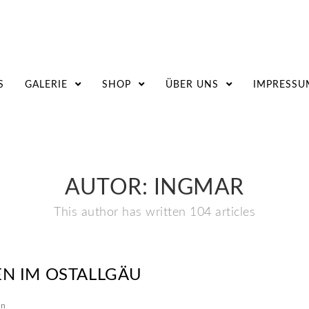
S
GALERIE
SHOP
ÜBER UNS
IMPRESSU
AUTOR:
INGMAR
This author has written 104 articles
N IM OSTALLGÄU
in