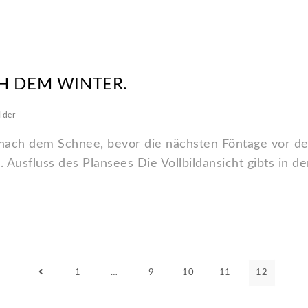
H DEM WINTER.
lder
ach dem Schnee, bevor die nächsten Föntage vor der
 Ausfluss des Plansees Die Vollbildansicht gibts in de
1
…
9
10
11
12