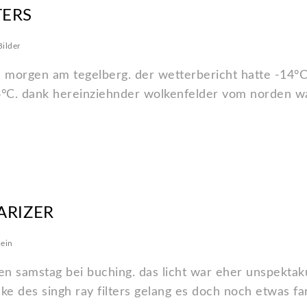
TERS
ilder
e morgen am tegelberg. der wetterbericht hatte -14°
C. dank hereinziehnder wolkenfelder vom norden wa
ARIZER
ein
samstag bei buching. das licht war eher unspektaku
ke des singh ray filters gelang es doch noch etwas f