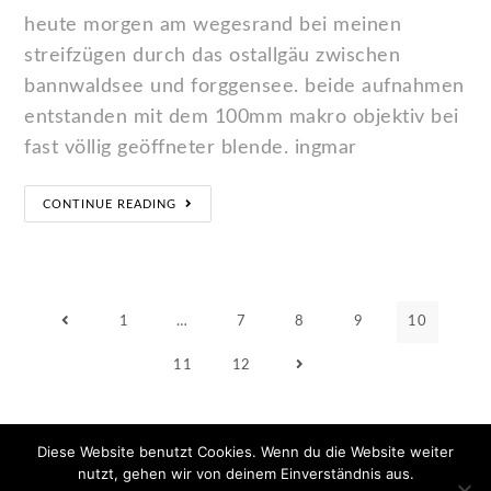
heute morgen am wegesrand bei meinen
streifzügen durch das ostallgäu zwischen
bannwaldsee und forggensee. beide aufnahmen
entstanden mit dem 100mm makro objektiv bei
fast völlig geöffneter blende. ingmar
CONTINUE READING
1
…
7
8
9
10
11
12
Diese Website benutzt Cookies. Wenn du die Website weiter
nutzt, gehen wir von deinem Einverständnis aus.