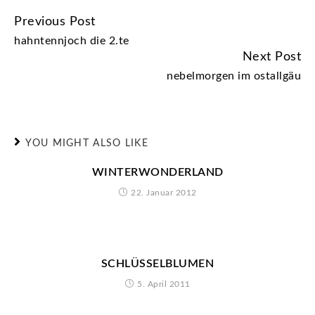
Previous Post
CONTINUE
hahntennjoch die 2.te
READING
Next Post
nebelmorgen im ostallgäu
YOU MIGHT ALSO LIKE
WINTERWONDERLAND
22. Januar 2012
SCHLÜSSELBLUMEN
5. April 2011