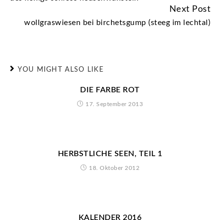
READING
Next Post
wollgraswiesen bei birchetsgump (steeg im lechtal)
YOU MIGHT ALSO LIKE
DIE FARBE ROT
17. September 2013
HERBSTLICHE SEEN, TEIL 1
18. Oktober 2012
KALENDER 2016