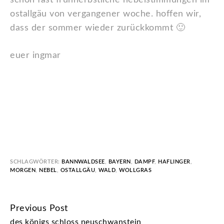
schon fast frühherbstliche nebelstimmungen im
ostallgäu von vergangener woche. hoffen wir,
dass der sommer wieder zurückkommt 🙂
euer ingmar
SCHLAGWÖRTER:
BANNWALDSEE
,
BAYERN
,
DAMPF
,
HAFLINGER
,
MORGEN
,
NEBEL
,
OSTALLGÄU
,
WALD
,
WOLLGRAS
Previous Post
CONTINUE
des königs schloss neuschwanstein