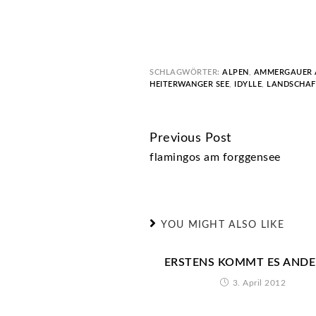
SCHLAGWÖRTER:
ALPEN
,
AMMERGAUER 
HEITERWANGER SEE
,
IDYLLE
,
LANDSCHAF
Previous Post
CONTINUE
flamingos am forggensee
READING
YOU MIGHT ALSO LIKE
ERSTENS KOMMT ES ANDE
3. April 2012