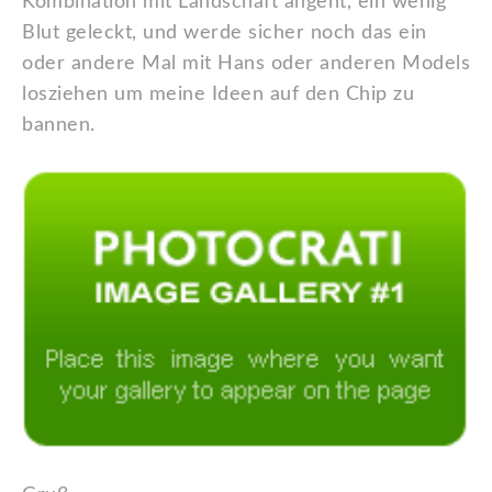
Kombination mit Landschaft angeht, ein wenig
Blut geleckt, und werde sicher noch das ein
oder andere Mal mit Hans oder anderen Models
losziehen um meine Ideen auf den Chip zu
bannen.