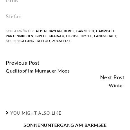
Gruß
Stefan
SCHLAGWÖRTER:
ALPEN
,
BAYERN
,
BERGE
,
GARMISCH
,
GARMISCH-
PARTENKIRCHEN
,
GIPFEL
,
GRAINAU
,
HERBST
,
IDYLLE
,
LANDSCHAFT
,
SEE
,
SPIEGELUNG
,
TATTOO
,
ZUGSPITZE
Previous Post
CONTINUE
Quelltopf im Murnauer Moos
READING
Next Post
Winter
YOU MIGHT ALSO LIKE
SONNENUNTERGANG AM BARMSEE