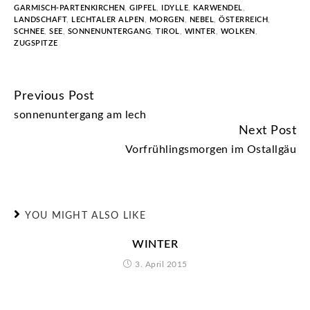
GARMISCH-PARTENKIRCHEN
,
GIPFEL
,
IDYLLE
,
KARWENDEL
,
LANDSCHAFT
,
LECHTALER ALPEN
,
MORGEN
,
NEBEL
,
ÖSTERREICH
,
SCHNEE
,
SEE
,
SONNENUNTERGANG
,
TIROL
,
WINTER
,
WOLKEN
,
ZUGSPITZE
Previous Post
CONTINUE
sonnenuntergang am lech
READING
Next Post
Vorfrühlingsmorgen im Ostallgäu
YOU MIGHT ALSO LIKE
WINTER
3. April 2015