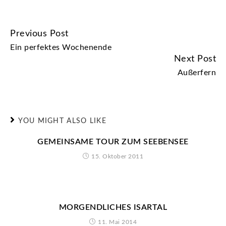
Previous Post
CONTINUE
Ein perfektes Wochenende
READING
Next Post
Außerfern
YOU MIGHT ALSO LIKE
GEMEINSAME TOUR ZUM SEEBENSEE
15. Oktober 2011
MORGENDLICHES ISARTAL
11. Mai 2014