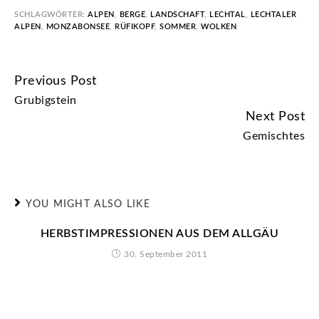
SCHLAGWÖRTER:
ALPEN
,
BERGE
,
LANDSCHAFT
,
LECHTAL
,
LECHTALER
ALPEN
,
MONZABONSEE
,
RÜFIKOPF
,
SOMMER
,
WOLKEN
Previous Post
CONTINUE
Grubigstein
READING
Next Post
Gemischtes
YOU MIGHT ALSO LIKE
HERBSTIMPRESSIONEN AUS DEM ALLGÄU
30. September 2011