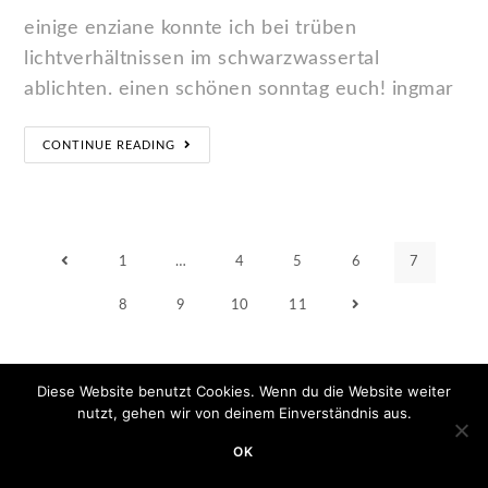
einige enziane konnte ich bei trüben
lichtverhältnissen im schwarzwassertal
ablichten. einen schönen sonntag euch! ingmar
CONTINUE READING
1
…
4
5
6
7
8
9
10
11
Diese Website benutzt Cookies. Wenn du die Website weiter
nutzt, gehen wir von deinem Einverständnis aus.
OK
Copyright 2020 - Minimum